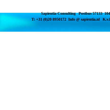
Sapientia Consulting Postbus 57133 1
T: +31 (0)20 8950172 Info @ sapientia.nl K.